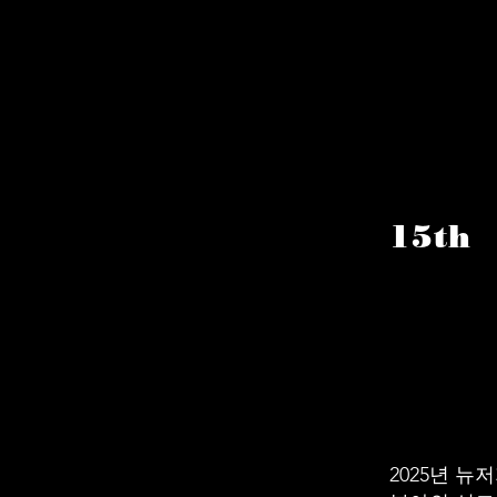
15th
N
BE
2025년 