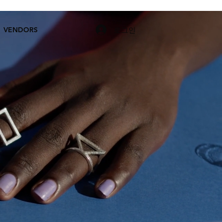
로그인
VENDORS
NFBS
SHOW