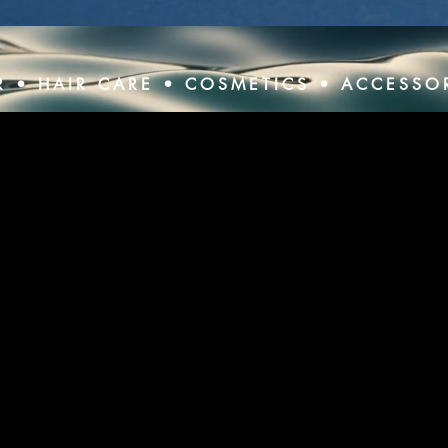
R • HAIR CARE • COSMETICS • ACCESSO