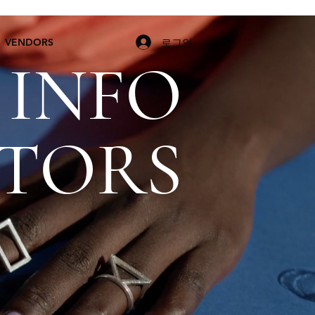
로그인
VENDORS
 INFO
ITORS