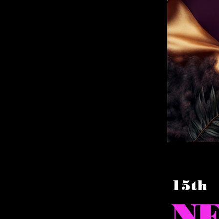
15th
N